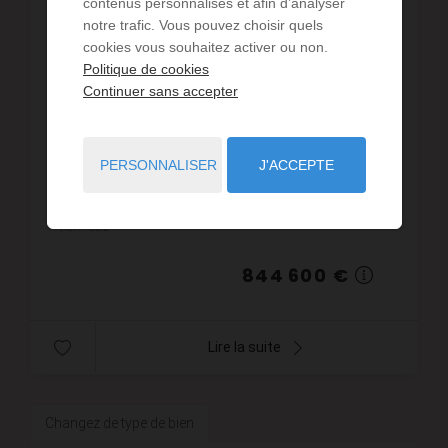
contenus personnalisés et afin d’analyser
notre trafic. Vous pouvez choisir quels
cookies vous souhaitez activer ou non.
VENTE
Politique de cookies
Immeuble Saintes Maries de la Mer
Continuer sans accepter
3
chambres
102
m² de surface
8 280,39 €
prix / m²
Ensemble Immobilier de 2 appartements avec bon
PERSONNALISER
J'ACCEPTE
rapports locatifs dont une avec la vue sur la mer.
(3.00 % d'honoraires TTC à la charge de
l'acquéreur.)Copropriété de 3 lots - dont 2 lots
Réf. : 822
habitation. (...
844 600 €
Lire la suite
Changez de type de bien