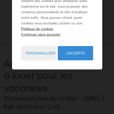
utilisent des cookies pour améliorer votre
expérience sur le site, vous proposer des
contenus personnalisés et afin d’analyser
notre trafic. Vous pouvez choisir quels
cookies vous souhaitez activer ou non.
Politique de cookies
Continuer sans accepter
PERSONNALISER
J'ACCEPTE
Appartement
2 pièces
à louer pour les
vacances
Saintes Maries de la Mer
- 13460
/
Réf: APPA Imp 2 n9