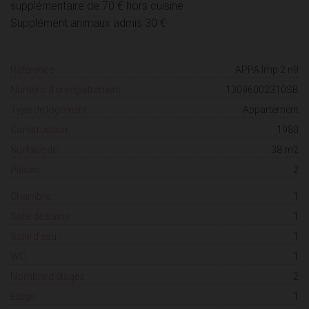
supplémentaire de 70 € hors cuisine.
Supplément animaux admis 30 €
Référence :
APPA Imp 2 n9
Numéro d'enregistrement :
13096002310SB
Type de logement :
Appartement
Construction :
1980
Surface de :
38 m2
Pièces :
2
Chambre :
1
Salle de bains :
1
Salle d'eau :
1
WC :
1
Nombre d'étages :
2
Etage :
1