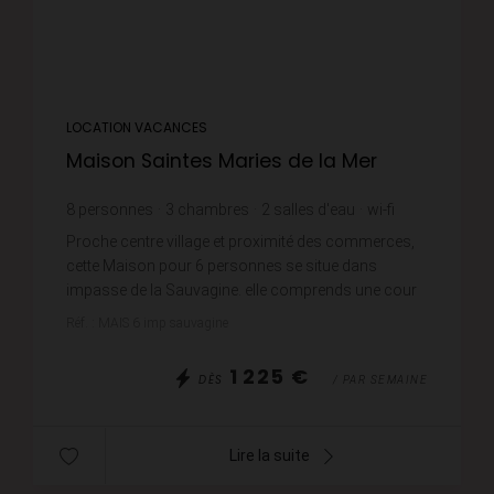
LOCATION VACANCES
Maison Saintes Maries de la Mer
8
personnes
3
chambres
2
salles d'eau
wi-fi
Proche centre village et proximité des commerces,
cette Maison pour 6 personnes se situe dans
impasse de la Sauvagine. elle comprends une cour
au nord avec son entrée, cuisine séparée équipée,
Réf. : MAIS 6 imp sauvagine
salle d...
1 225 €
DÈS
/ PAR SEMAINE
Lire la suite