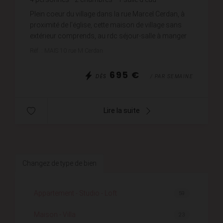
Plein coeur du village dans la rue Marcel Cerdan, à
proximité de l'église, cette maison de village sans
extérieur comprends, au rdc séjour-salle à manger
avec cuisine ouverte équipée ( lave linge, lav...
Réf. : MAIS 10 rue M Cerdan
695 €
DÈS
/ PAR SEMAINE
Lire la suite
Changez de type de bien
Appartement - Studio - Loft
59
Maison - Villa
23