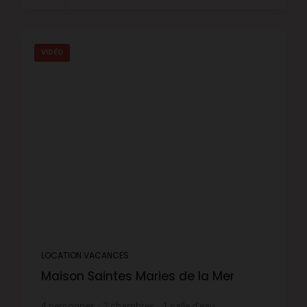
VIDÉO
LOCATION VACANCES
Maison Saintes Maries de la Mer
4
personnes
2
chambres
1
salle d'eau