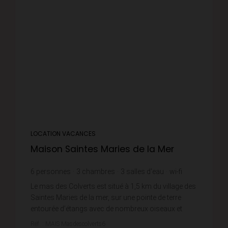
LOCATION VACANCES
Maison Saintes Maries de la Mer
6
personnes
3
chambres
3
salles d'eau
wi-fi
Le mas des Colverts est situé à 1,5 km du village des
Saintes Maries de la mer, sur une pointe de terre
entourée d’étangs avec de nombreux oiseaux et
canards dans une zone de nature protégée. C'est l...
Réf. : MAIS Masdescolverts6