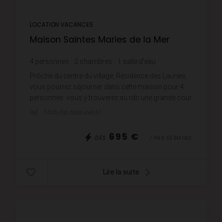
LOCATION VACANCES
Maison Saintes Maries de la Mer
4
personnes
2
chambres
1
salle d'eau
Proche du centre du village, Résidence des Launes,
vous pourrez séjourner dans cette maison pour 4
personnes. vous y trouverez au rdc une grande cour
avec lave linge et lave vaisselle, séjour-salle à ...
Réf. : MAIS Resdeslaunes47
695 €
DÈS
/ PAR SEMAINE
Lire la suite