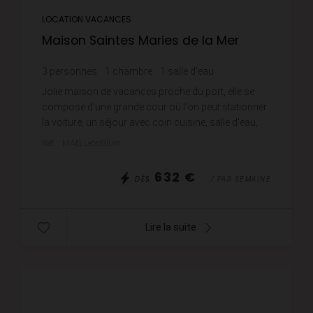
LOCATION VACANCES
Maison Saintes Maries de la Mer
3
personnes
1
chambre
1
salle d'eau
Jolie maison de vacances proche du port, elle se
compose d'une grande cour où l'on peut stationner
la voiture, un séjour avec coin cuisine, salle d'eau,
wc et une chambre en mezzanine avec un lit 2 pl...
Réf. : MAIS LeonBlum
632 €
DÈS
/ PAR SEMAINE
Lire la suite