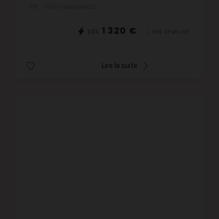
comprenant au rdc une terrasse avec jardin, séjour-
Réf. : MAIS Villacacharel22
salle ...
1 320 €
DÈS
/ PAR SEMAINE
Lire la suite