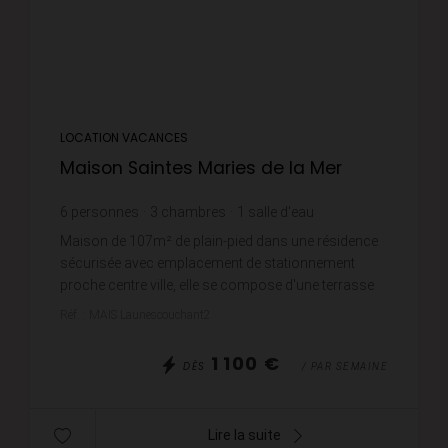
LOCATION VACANCES
Maison Saintes Maries de la Mer
6
personnes
3
chambres
1
salle d'eau
Maison de 107m² de plain-pied dans une résidence
sécurisée avec emplacement de stationnement
proche centre ville, elle se compose d'une terrasse
au sud, une entrée, un grand séjour salle à manger,
Réf. : MAIS Launescouchant2
une...
1 100 €
DÈS
/ PAR SEMAINE
Lire la suite