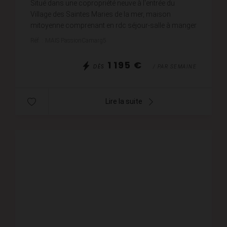
Situé dans une copropriété neuve à l'entrée du
Village des Saintes Maries de la mer, maison
mitoyenne comprenant en rdc séjour-salle à manger
avec cuisine équipée ouverte, wc, buanderie,
Réf. : MAIS PassionCamarg5
placard, terr...
1 195 €
DÈS
/ PAR SEMAINE
Lire la suite