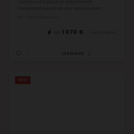
commune et 2 places de stationnement
comprenant une grande cour exposée ouest,
séjour-salle à manger avec cuisine ouverte
Réf. : MAIS resdeslaunes29
équipée,canapé BZ converti...
1 070 €
DÈS
/ PAR SEMAINE
Lire la suite
VIDÉO