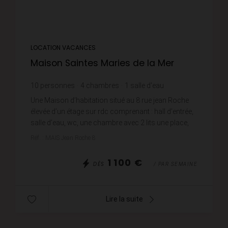
LOCATION VACANCES
Maison Saintes Maries de la Mer
10
personnes
4
chambres
1
salle d'eau
1
salle de bain
wi-fi
Une Maison d’habitation situé au 8 rue jean Roche
élevée d’un étage sur rdc comprenant : hall d’entrée,
salle d’eau, wc, une chambre avec 2 lits une place,
séjour-salle à manger donnant sur une terras...
Réf. : MAIS Jean Roche 8
1 100 €
DÈS
/ PAR SEMAINE
Lire la suite