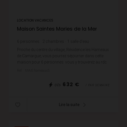
LOCATION VACANCES
Maison Saintes Maries de la Mer
6
personnes
2
chambres
1
salle d'eau
Proche du centre du village, Résidence les Hameaux
de Camargue, vous pourrez séjourner dans cette
maison pour 6 personnes. vous y trouverez au rdc
une grande cour avec planche, séjour-salle à
Réf. : MAIS hameaux5
manger a...
632 €
DÈS
/ PAR SEMAINE
Lire la suite