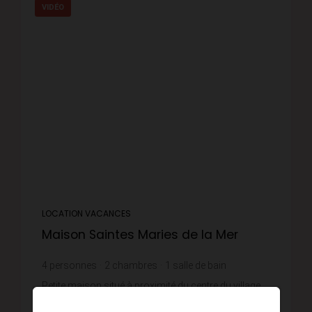
VIDÉO
LOCATION VACANCES
Maison Saintes Maries de la Mer
4
personnes
2
chambres
1
salle de bain
Petite maison situé à proximité du centre du village
dans quartier calme comprenant en rdc une cour