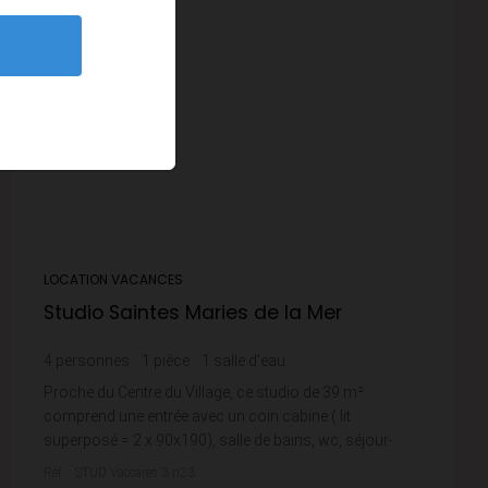
LOCATION VACANCES
Studio Saintes Maries de la Mer
4
personnes
1
pièce
1
salle d'eau
Proche du Centre du Village, ce studio de 39 m²
comprend une entrée avec un coin cabine ( lit
superposé = 2 x 90x190), salle de bains, wc, séjour-
salle à manger avec cuisine ouverte équipée ( lave lin...
Réf. : STUD Vaccares 3 n23