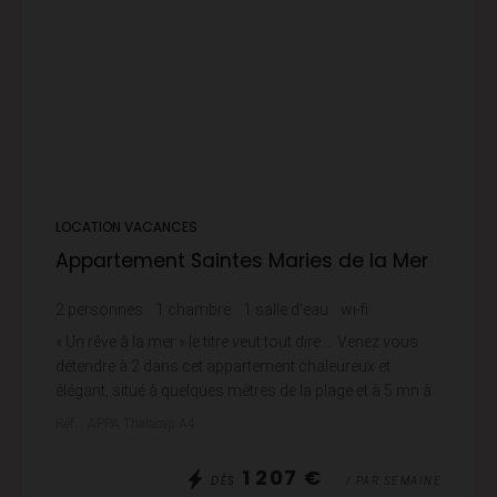
LOCATION VACANCES
Appartement Saintes Maries de la Mer
2
personnes
1
chambre
1
salle d'eau
wi-fi
« Un rêve à la mer » le titre veut tout dire … Venez vous
détendre à 2 dans cet appartement chaleureux et
élégant, situé à quelques mètres de la plage et à 5 mn à
pied du centre du village. Il est ...
Réf. : APPA Thalacap A4
1 207 €
DÈS
/ PAR SEMAINE