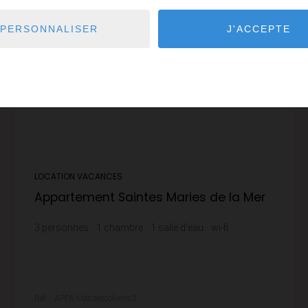
PERSONNALISER
J'ACCEPTE
LOCATION VACANCES
Appartement Saintes Maries de la Mer
3
personnes
1
chambre
1
salle d'eau
wi-fi
Réf. : APPA Masdescolverts3