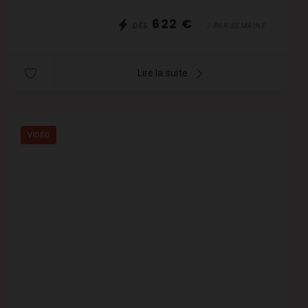
622 €
DÈS
/ PAR SEMAINE
Lire la suite
VIDÉO