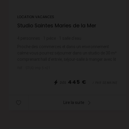
LOCATION VACANCES
Studio Saintes Maries de la Mer
4
personnes
1
pièce
1
salle d'eau
Proche des commerces et dans un environnement
calme vous pourrez séjourner dans un studio de 30 m²
comprenant hall d'entrée, séjour-salle à manger avec lit
armoire pour 2 personnes, cuisine équipée, t...
Réf. : STUD Imp 5 n21
445 €
DÈS
/ PAR SEMAINE
Lire la suite