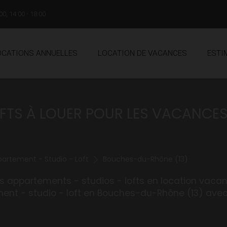
00, 14:00 - 18:00
OCATIONS ANNUELLES
LOCATION DE VACANCES
ESTI
OFTS À LOUER POUR LES VACANCE
artement - Studio - Loft
Bouches-du-Rhône (13)
s appartements - studios - lofts en location vaca
nt - studio - loft en Bouches-du-Rhône (13) avec