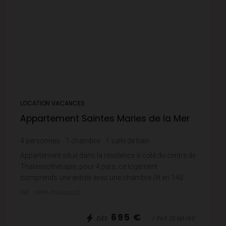
LOCATION VACANCES
Appartement Saintes Maries de la Mer
4
personnes
1
chambre
1
salle de bain
Appartement situé dans la résidence à coté du centre de
Thalassothérapie, pour 4 pers, ce logement
comprends une entrée avec une chambre (lit en 140
cm), salle d'e bains, wc, séjour-salle à manger ave...
Réf. : APPA thalacapA2
695 €
DÈS
/ PAR SEMAINE