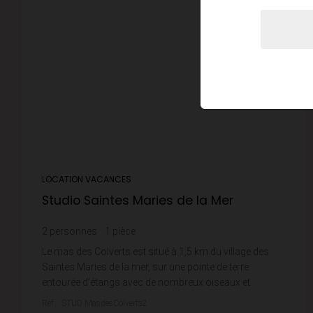
LOCATION VACANCES
Studio Saintes Maries de la Mer
2
personnes
1
pièce
Le mas des Colverts est situé à 1,5 km du village des
Saintes Maries de la mer, sur une pointe de terre
entourée d’étangs avec de nombreux oiseaux et
canards dans une zone de nature protégée. C'est ...
Réf. : STUD MasdesColverts2