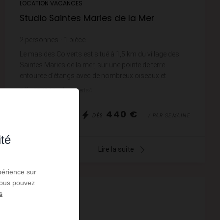
LOCATION VACANCES
Studio Saintes Maries de la Mer
2
personnes
1
pièce
Le mas des Colverts est situé à 1,5 km du village des
Saintes Maries de la mer, sur une pointe de terre
entourée d’étangs avec de nombreux oiseaux et
canards dans une zone de nature protégée. C'est ...
Réf. : STUD Masdescolverts4
440 €
DÈS
/ PAR SEMAINE
ité
Lire la suite
périence sur
 Vous pouvez
s
VIDÉO