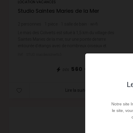
LOCATION VACANCES
Studio Saintes Maries de la Mer
2
personnes
1
pièce
1
salle de bain
wi-fi
Le mas des Colverts est situé à 1,5 km du village des
Saintes Maries de la mer, sur une pointe de terre
entourée d’étangs avec de nombreux oiseaux et
canards dans une zone de nature protégée. C'est l...
Réf. : STUD masdescolverts5
560 €
DÈS
/ PAR SEMAINE
Le
Lire la suite
Notre site 
le site, vo