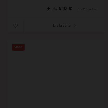
510 €
DÈS
/ PAR SEMAINE
Lire la suite
VIDÉO