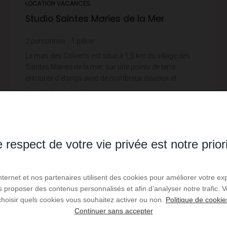
LOCATION VACANCES
Studio Saintes Maries de la Mer
2
personnes
1
pièce
Le mas des Colverts est situé à 1,5 km du village des
Saintes Maries de la mer, sur une pointe de terre
entourée d’étangs avec de nombreux oiseaux et
canards dans une zone de nature protégée. C'est l...
Réf. : STUD masdescolverts1
520 €
DÈS
/ PAR SEMAINE
 respect de votre vie privée est notre prior
Lire la suite
Internet et nos partenaires utilisent des cookies pour améliorer votre ex
us proposer des contenus personnalisés et afin d’analyser notre trafic.
choisir quels cookies vous souhaitez activer ou non.
Politique de cookie
Continuer sans accepter