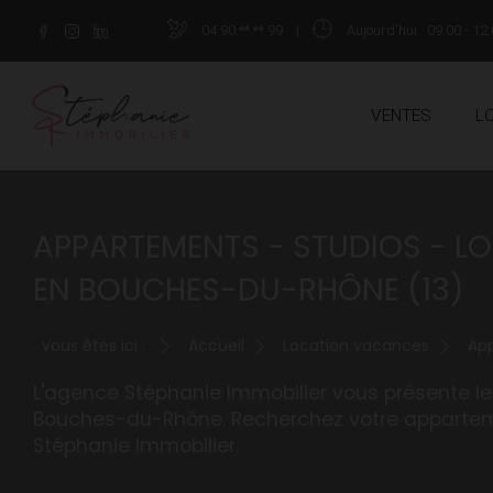
04.90.**.**.99
|
Aujourd'hui
: 09:00 - 12:
VENTES
L
APPARTEMENTS - STUDIOS - L
EN BOUCHES-DU-RHÔNE (13)
Vous êtes ici :
Accueil
Location vacances
App
L'agence Stéphanie Immobilier vous présente le
Bouches-du-Rhône. Recherchez votre apparteme
Stéphanie Immobilier.