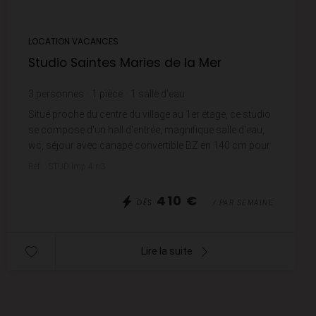
LOCATION VACANCES
Studio Saintes Maries de la Mer
3
personnes
1
pièce
1
salle d'eau
Situé proche du centre du village au 1er étage, ce studio
se compose d'un hall d'entrée, magnifique salle d'eau,
wc, séjour avec canapé convertible BZ en 140 cm pour
2 pers + 1 chauffeuse BZ pour une...
Réf. : STUD Imp 4 n3
410 €
DÈS
/ PAR SEMAINE
Lire la suite