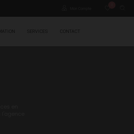
0
Mon Compte
Locataires
MATION
SERVICES
CONTACT
Propriétaires
Extranet Gestion
S
nces en
 l'agence