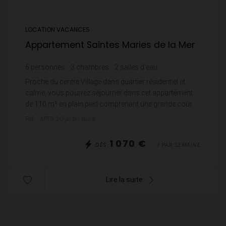
LOCATION VACANCES
Appartement Saintes Maries de la Mer
6
personnes
3
chambres
2
salles d'eau
Proche du centre Village dans quartier résidentiel et
calme, vous pourrez séjourner dans cet appartement
de 110 m² en plain pied comprenant une grande cour
avec mobilier de jardin, transat, un hall d'...
Réf. : APPA 20 jardin laune
1 070 €
DÈS
/ PAR SEMAINE
Lire la suite