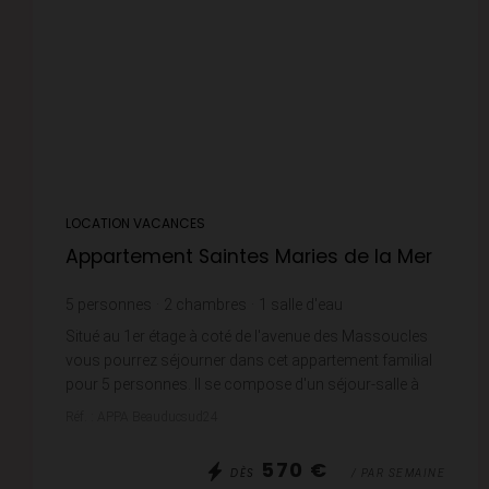
LOCATION VACANCES
Appartement Saintes Maries de la Mer
5
personnes
2
chambres
1
salle d'eau
Situé au 1er étage à coté de l'avenue des Massoucles
vous pourrez séjourner dans cet appartement familial
pour 5 personnes. Il se compose d'un séjour-salle à
manger avec coin cuisine, canapé lit, une...
Réf. : APPA Beauducsud24
570 €
DÈS
/ PAR SEMAINE