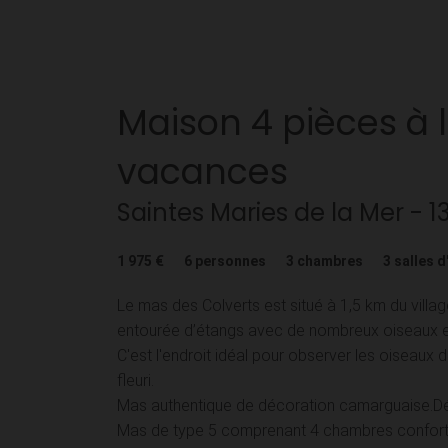
Maison
4 pièces
à 
vacances
Saintes Maries de la Mer
- 1
1 975 €
6
personnes
3
chambres
3
salles d
Le mas des Colverts est situé à 1,5 km du villag
entourée d’étangs avec de nombreux oiseaux e
C'est l'endroit idéal pour observer les oiseaux 
fleuri.
Mas authentique de décoration camarguaise.Dét
Mas de type 5 comprenant 4 chambres confortab