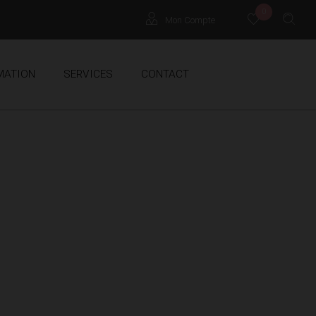
0
Mon Compte
Locataires
MATION
SERVICES
CONTACT
Propriétaires
Extranet Gestion