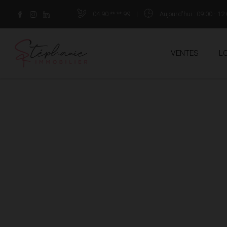
04.90.**.**.99
|
Aujourd'hui
: 09:00 - 12:
VENTES
L