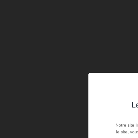
Le
Notre site 
le site, vo