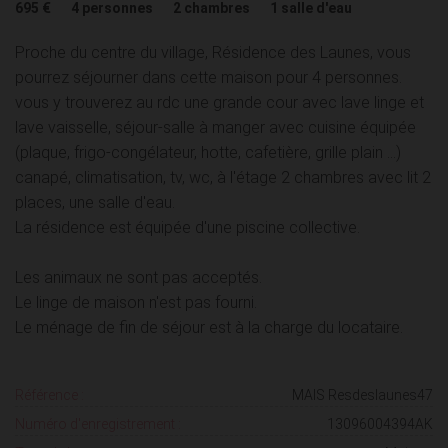
695 €
4
personnes
2
chambres
1
salle d'eau
Proche du centre du village, Résidence des Launes, vous
pourrez séjourner dans cette maison pour 4 personnes.
vous y trouverez au rdc une grande cour avec lave linge et
lave vaisselle, séjour-salle à manger avec cuisine équipée
(plaque, frigo-congélateur, hotte, cafetière, grille plain ...)
canapé, climatisation, tv, wc, à l'étage 2 chambres avec lit 2
places, une salle d'eau.
La résidence est équipée d'une piscine collective.
Les animaux ne sont pas acceptés.
Le linge de maison n'est pas fourni.
Le ménage de fin de séjour est à la charge du locataire.
Référence :
MAIS Resdeslaunes47
Numéro d'enregistrement :
13096004394AK