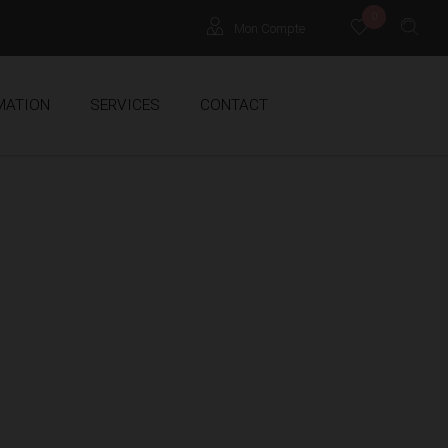
0
Mon Compte
Locataires
MATION
SERVICES
CONTACT
Propriétaires
Extranet Gestion