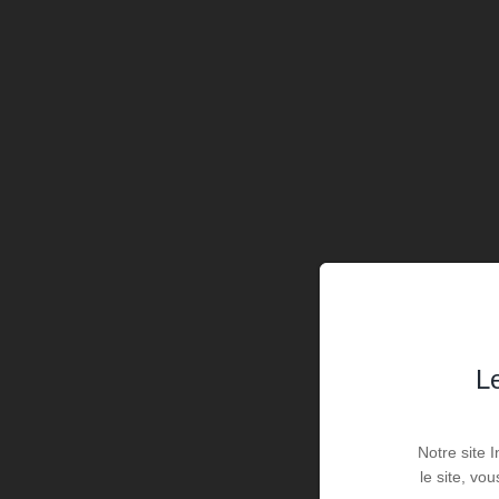
Le
Notre site 
le site, vo