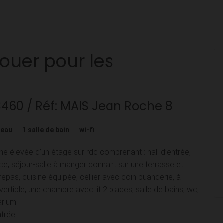
louer pour les
3460
/ Réf: MAIS Jean Roche 8
'eau
1
salle de bain
wi-fi
he élevée d’un étage sur rdc comprenant : hall d’entrée,
ace, séjour-salle à manger donnant sur une terrasse et
 repas, cuisine équipée, cellier avec coin buanderie, à
tible, une chambre avec lit 2 places, salle de bains, wc,
arium.
ntrée