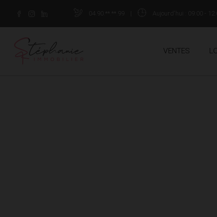
04.90.**.**.99
|
Aujourd'hui
: 09:00 - 12:
VENTES
L