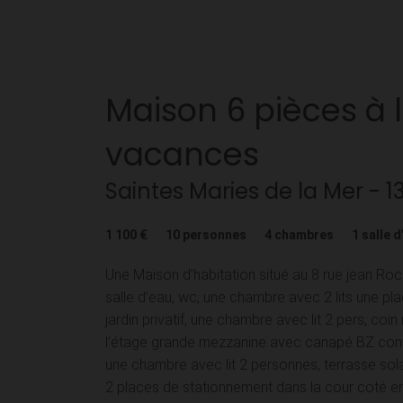
Maison
6 pièces
à 
vacances
Saintes Maries de la Mer
- 1
1 100 €
10
personnes
4
chambres
1
salle d
Une Maison d’habitation situé au 8 rue jean Roc
salle d’eau, wc, une chambre avec 2 lits une pl
jardin privatif, une chambre avec lit 2 pers, coin
l’étage grande mezzanine avec canapé BZ conver
une chambre avec lit 2 personnes, terrasse sol
2 places de stationnement dans la cour coté e