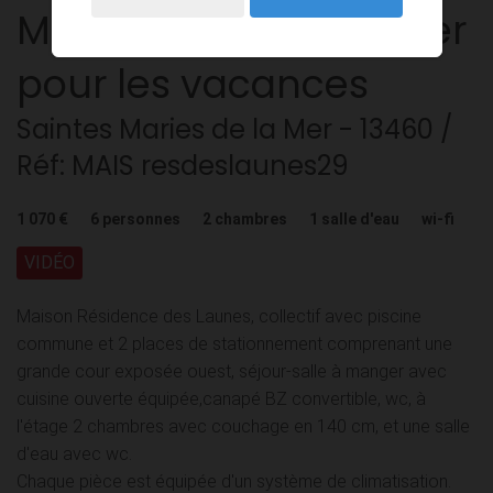
Maison
3 pièces
à louer
pour les vacances
Saintes Maries de la Mer
- 13460
/
Réf: MAIS resdeslaunes29
1 070 €
6
personnes
2
chambres
1
salle d'eau
wi-fi
VIDÉO
Maison Résidence des Launes, collectif avec piscine
commune et 2 places de stationnement comprenant une
grande cour exposée ouest, séjour-salle à manger avec
cuisine ouverte équipée,canapé BZ convertible, wc, à
l'étage 2 chambres avec couchage en 140 cm, et une salle
d'eau avec wc.
Chaque pièce est équipée d'un système de climatisation.