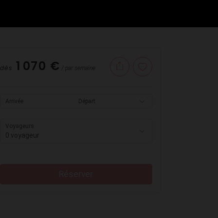
1 070 €
dès
/ par semaine
Arrivée
Départ
Voyageurs
0 voyageur
Réserver