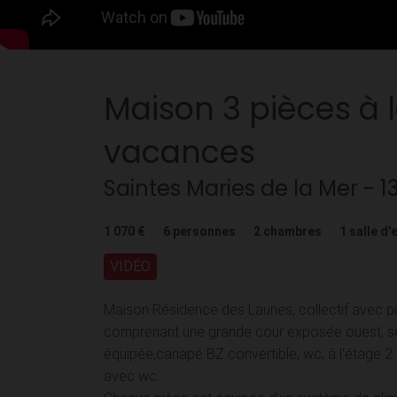
Maison
3 pièces
à 
vacances
Saintes Maries de la Mer
- 1
1 070 €
6
personnes
2
chambres
1
salle d'
VIDÉO
Maison Résidence des Launes, collectif avec 
comprenant une grande cour exposée ouest, sé
équipée,canapé BZ convertible, wc, à l'étage 
avec wc.