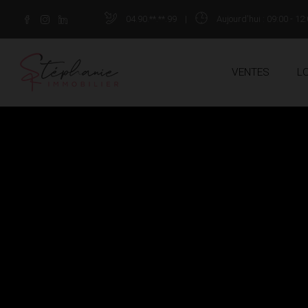
04.90.**.**.99
|
Aujourd'hui
: 09:00 - 12:
VENTES
L