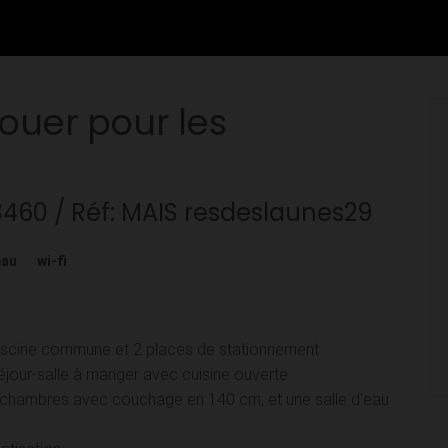
louer pour les
3460
/ Réf: MAIS resdeslaunes29
eau
wi-fi
piscine commune et 2 places de stationnement
jour-salle à manger avec cuisine ouverte
2 chambres avec couchage en 140 cm, et une salle d'eau