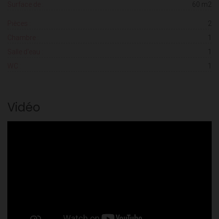
Surface de :
60 m2
Pièces :
2
Chambre :
1
Salle d'eau :
1
WC :
1
Vidéo