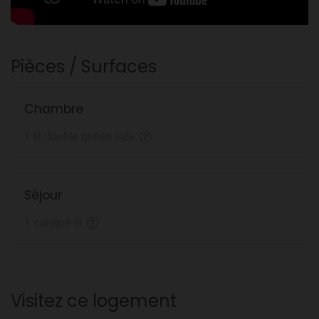
Pièces / Surfaces
Chambre
1 lit double queen size
Séjour
1 canapé lit
Visitez ce logement