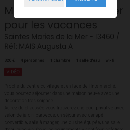
Maison
2 pièces
à louer
pour les vacances
Saintes Maries de la Mer
- 13460
/
Réf: MAIS Augusta A
820 €
4
personnes
1
chambre
1
salle d'eau
wi-fi
VIDÉO
Proche du centre du village et en face de l'Intermarché,
vous pourrez séjourner dans une maison neuve avec une
décoration très soignée.
Au rez de chaussée vous trouverez une cour privative avec
salon de jardin, barbecue, un séjour avec canapé
convertible, salle à manger, une cuisine équipée, une salle
d'eau avec wc, (tous les équipements y sont four, cafetière,