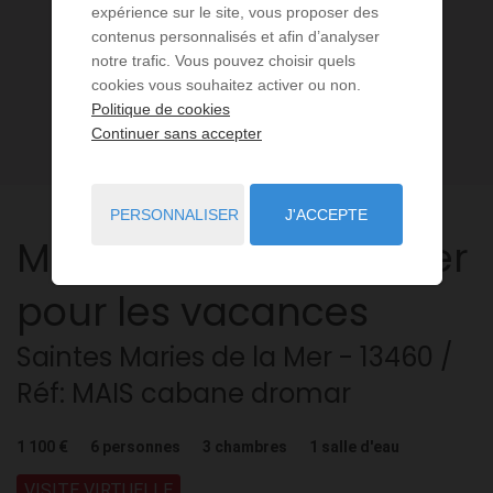
expérience sur le site, vous proposer des
contenus personnalisés et afin d’analyser
notre trafic. Vous pouvez choisir quels
cookies vous souhaitez activer ou non.
Politique de cookies
Continuer sans accepter
PERSONNALISER
J'ACCEPTE
Maison
4 pièces
à louer
pour les vacances
Saintes Maries de la Mer
- 13460
/
Réf: MAIS cabane dromar
1 100 €
6
personnes
3
chambres
1
salle d'eau
VISITE VIRTUELLE