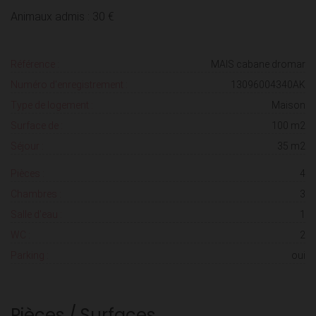
Animaux admis : 30 €
Référence :
MAIS cabane dromar
Numéro d'enregistrement :
13096004340AK
Type de logement :
Maison
Surface de :
100 m2
Séjour :
35 m2
Pièces :
4
Chambres :
3
Salle d'eau :
1
WC :
2
Parking :
oui
Pièces / Surfaces