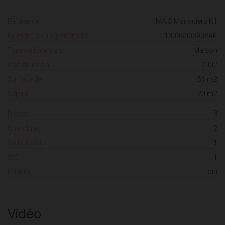
Référence :
MAIS Manadiers K1
Numéro d'enregistrement :
13096003908AK
Type de logement :
Maison
Construction :
2002
Surface de :
56 m2
Séjour :
20 m2
Pièces :
3
Chambres :
2
Salle d'eau :
1
WC :
1
Parking :
oui
Vidéo