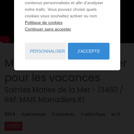
contenus personnalisés et afin d’analyser
notre trafic. Vous pouvez choisir quels
cookies vous souhaitez activer ou non.
Politique de cookies
Continuer sans accepter
PERSONNALISER
J'ACCEPTE
Maison
3 pièces
à louer
pour les vacances
Saintes Maries de la Mer
- 13460
/
Réf: MAIS Manadiers K1
820 €
4
personnes
2
chambres
1
salle d'eau
wi-fi
VIDÉO