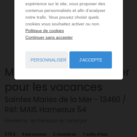
expérience sur le site, vous proposer des
contenus personnalisés et afin d’analyser
notre trafic. Vous pouvez choisir quels
cookies vous souhaitez activer ou non.
Politique de cookies
Continuer sans accepter
PERSONNALISER
J'ACCEPTE
Maison
3 pièces
à louer
pour les vacances
Saintes Maries de la Mer
- 13460
/
Réf: MAIS Hameaux 54
Résidence : les hameaux de camargue
570 €
4
personnes
2
chambres
1
salle d'eau