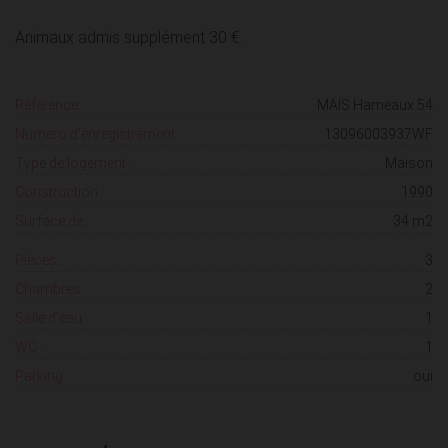
Animaux admis supplément 30 €.
Référence :
MAIS Hameaux 54
Numéro d'enregistrement :
13096003937WF
Type de logement :
Maison
Construction :
1990
Surface de :
34 m2
Pièces :
3
Chambres :
2
Salle d'eau :
1
WC :
1
Parking :
oui