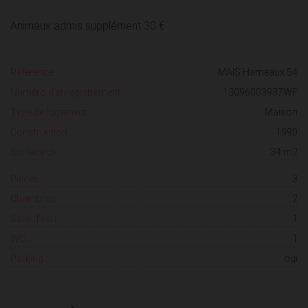
Animaux admis supplément 30 €.
Référence :
MAIS Hameaux 54
Numéro d'enregistrement :
13096003937WF
Type de logement :
Maison
Construction :
1990
Surface de :
34 m2
Pièces :
3
Chambres :
2
Salle d'eau :
1
WC :
1
Parking :
oui