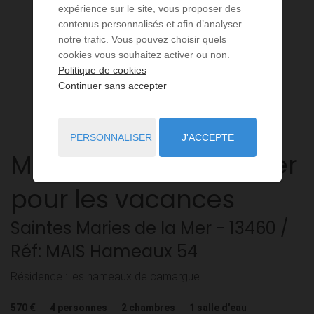
expérience sur le site, vous proposer des
contenus personnalisés et afin d’analyser
notre trafic. Vous pouvez choisir quels
cookies vous souhaitez activer ou non.
Politique de cookies
Continuer sans accepter
PERSONNALISER
J'ACCEPTE
Maison
3 pièces
à louer
pour les vacances
Saintes Maries de la Mer
- 13460
/
Réf: MAIS Hameaux 54
Résidence : les hameaux de camargue
570 €
4
personnes
2
chambres
1
salle d'eau